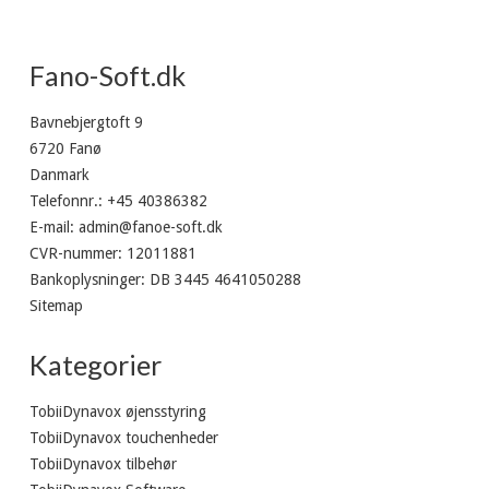
Fano-Soft.dk
Bavnebjergtoft 9
6720 Fanø
Danmark
Telefonnr.
:
+45 40386382
E-mail
:
admin@fanoe-soft.dk
CVR-nummer
:
12011881
Bankoplysninger
:
DB 3445 4641050288
Sitemap
Kategorier
TobiiDynavox øjensstyring
TobiiDynavox touchenheder
TobiiDynavox tilbehør