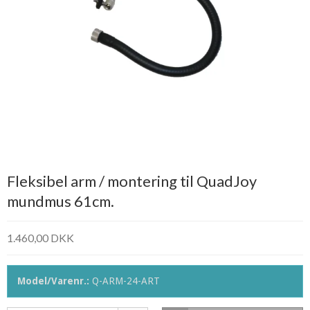
Fleksibel arm / montering til QuadJoy
mundmus 61cm.
1.460,00 DKK
Model/Varenr.:
Q-ARM-24-ART